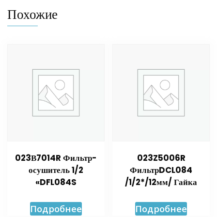
Похожие
023В7014R Фильтр-
023Z5006R
осушитель 1/2
ФильтрDCL084
«DFL084S
/1/2*/12мм/ Гайка
Подробнее
Подробнее