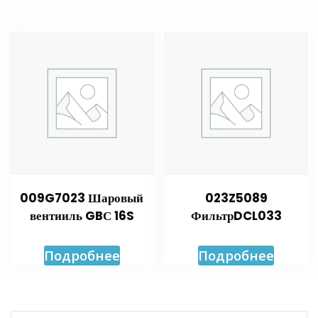
009G7023 Шаровый
023Z5089
вентииль GBС 16S
ФильтрDCL033
Подробнее
Подробнее