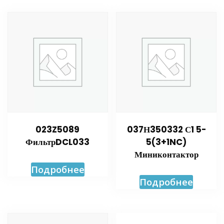
023Z5089
037Н350332 С1 5-
ФильтрDCL033
5(3+1NC)
Миниконтактор
Подробнее
Подробнее