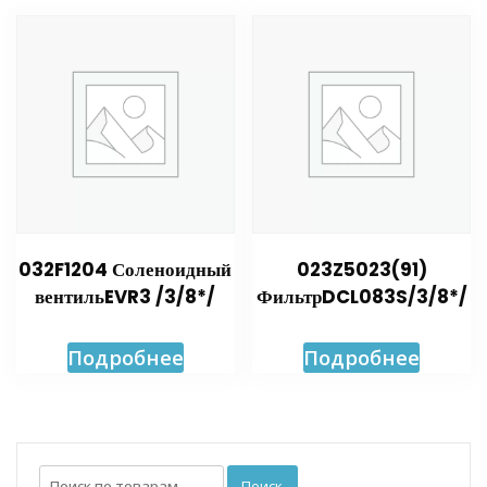
032F1204 Соленоидный
023Z5023(91)
вентильEVR3 /3/8*/
ФильтрDCL083S/3/8*/
Подробнее
Подробнее
Искать:
Поиск