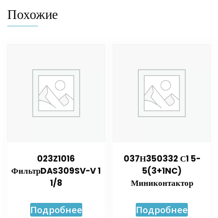
Похожие
023Z1016
037Н350332 С1 5-
ФильтрDAS309SV-V 1
5(3+1NC)
1/8
Миниконтактор
Подробнее
Подробнее