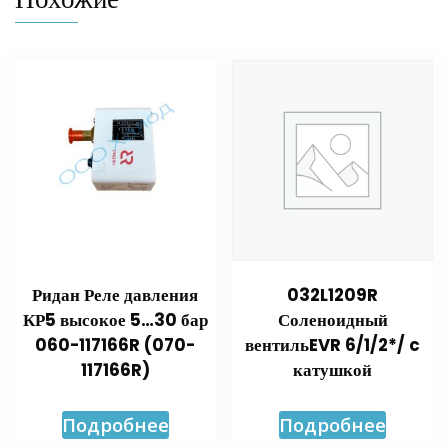
Ридан Реле давления
032L1209R
КР5 высокое 5…30 бар
Соленоидный
060-117166R (070-
вентильEVR 6/1/2*/ c
117166R)
катушкой
Подробнее
Подробнее