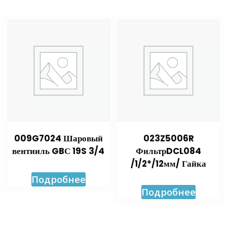
009G7024 Шаровый
023Z5006R
вентииль GBС 19S 3/4
ФильтрDCL084
/1/2*/12мм/ Гайка
Подробнее
Подробнее