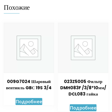
Похожие
009G7024 Шаровый
023Z5005 Фильтр
вентииль GBС 19S 3/4
DMH083F /3/8*10мм/
DCL083 гайка
Подробнее
Подробнее