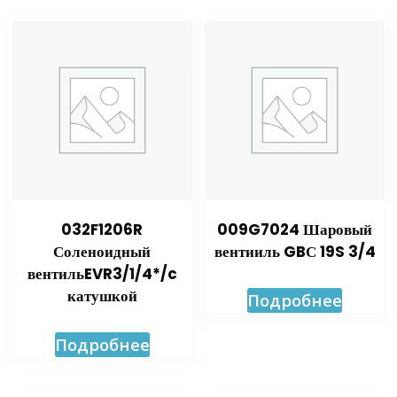
032F1206R
009G7024 Шаровый
Соленоидный
вентииль GBС 19S 3/4
вентильEVR3/1/4*/c
катушкой
Подробнее
Подробнее