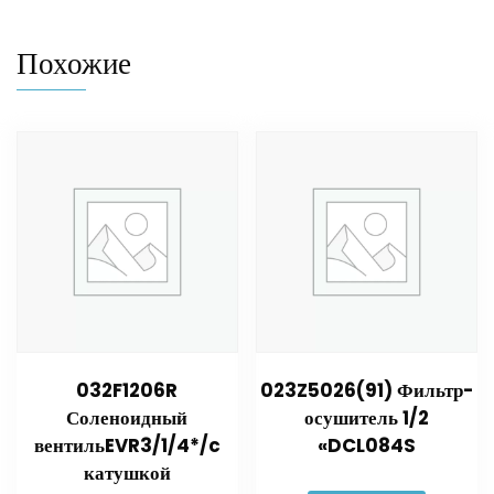
Похожие
032F1206R
023Z5026(91) Фильтр-
Соленоидный
осушитель 1/2
вентильEVR3/1/4*/c
«DCL084S
катушкой