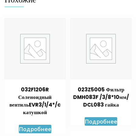
032F1206R
023Z5005 Фильтр
Соленоидный
DMH083F /3/8*10мм/
вентильEVR3/1/4*/c
DCL083 гайка
катушкой
Подробнее
Подробнее