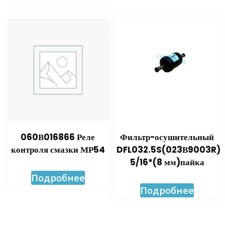
060В016866 Реле
Фильтр-осушительный
контроля смазки МР54
DFL032.5S(023В9003R)
5/16*(8 мм)пайка
Подробнее
Подробнее