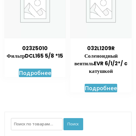
023Z5010
032L1209R
ФильтрDCL165 5/8 *15
Соленоидный
вентильEVR 6/1/2*/ c
катушкой
Подробнее
Подробнее
Искать:
Поиск