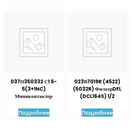
037Н350332 С1 5-
023В7019R (4522)
5(3+1NC)
(5032R) ФильтрDFL
Миниконтактор
(DCL164S) 1/2
Подробнее
Подробнее