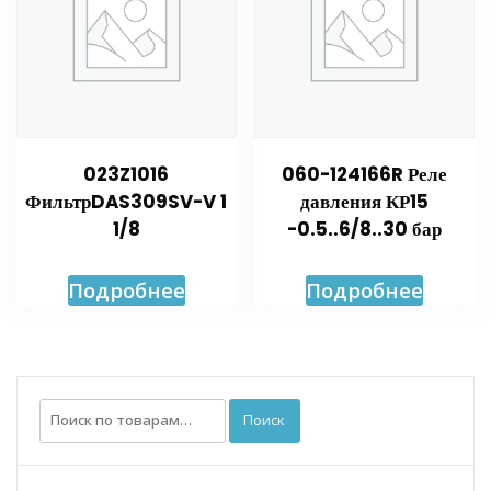
023Z1016
060-124166R Реле
ФильтрDAS309SV-V 1
давления КР15
1/8
-0.5..6/8..30 бар
Подробнее
Подробнее
Искать:
Поиск