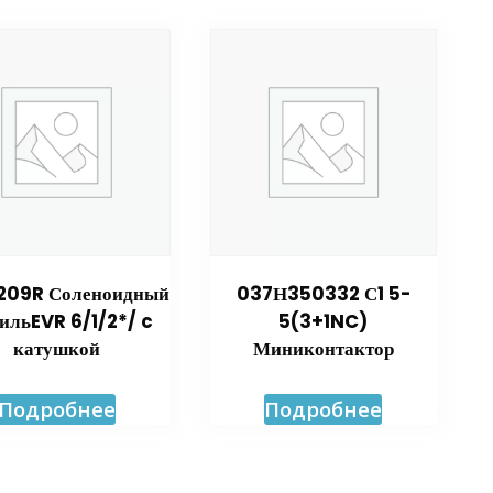
209R Соленоидный
037Н350332 С1 5-
ильEVR 6/1/2*/ c
5(3+1NC)
катушкой
Миниконтактор
Подробнее
Подробнее