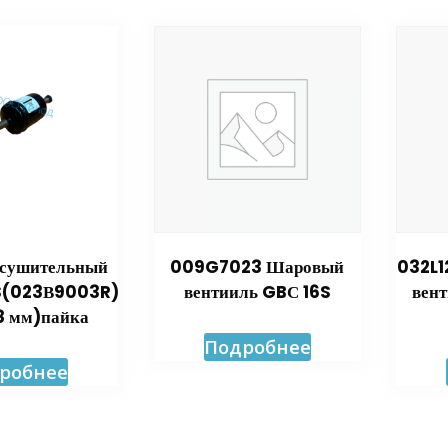
осушительный
009G7023 Шаровый
032L1
S(023В9003R)
вентииль GBС 16S
вент
8 мм)пайка
Подробнее
робнее