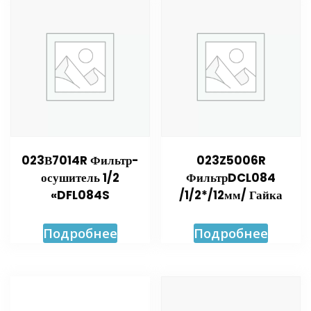
023В7014R Фильтр-
023Z5006R
осушитель 1/2
ФильтрDCL084
«DFL084S
/1/2*/12мм/ Гайка
Подробнее
Подробнее