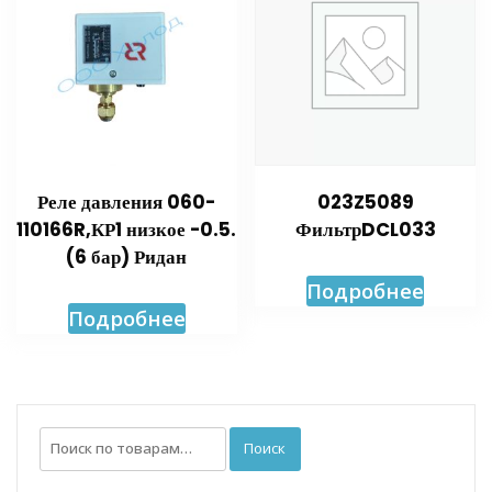
Реле давления 060-
023Z5089
110166R,КР1 низкое -0.5.
ФильтрDCL033
(6 бар) Ридан
Подробнее
Подробнее
Искать:
Поиск