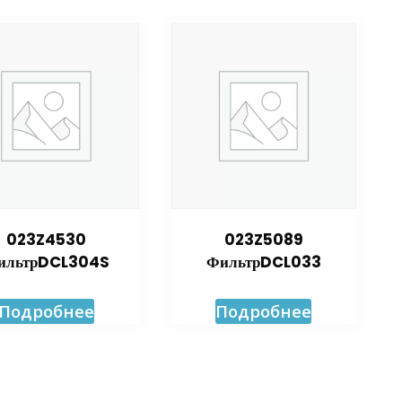
023Z4530
023Z5089
ильтрDCL304S
ФильтрDCL033
Подробнее
Подробнее