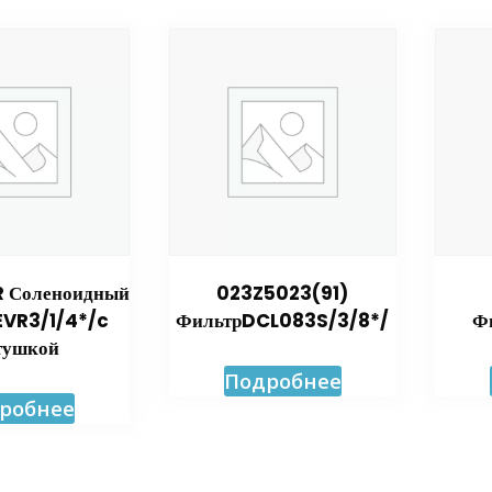
R Соленоидный
023Z5023(91)
EVR3/1/4*/c
ФильтрDCL083S/3/8*/
Ф
тушкой
Подробнее
робнее