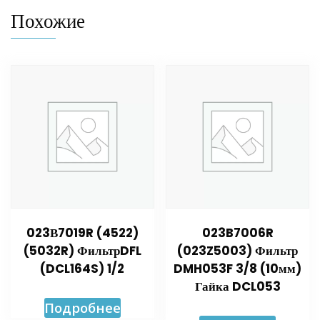
Похожие
023В7019R (4522)
023B7006R
(5032R) ФильтрDFL
(023Z5003) Фильтр
(DCL164S) 1/2
DMH053F 3/8 (10мм)
Гайка DCL053
Подробнее