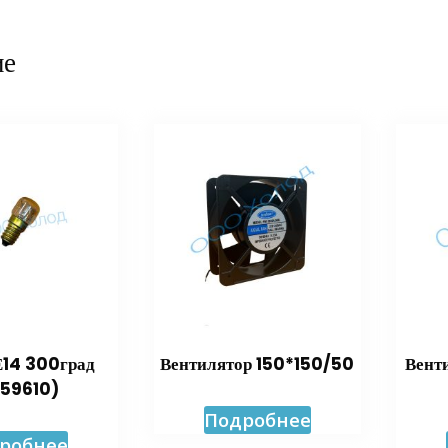
ие
Е14 300град
Вентилятор 150*150/50
Вент
359610)
Подробнее
робнее