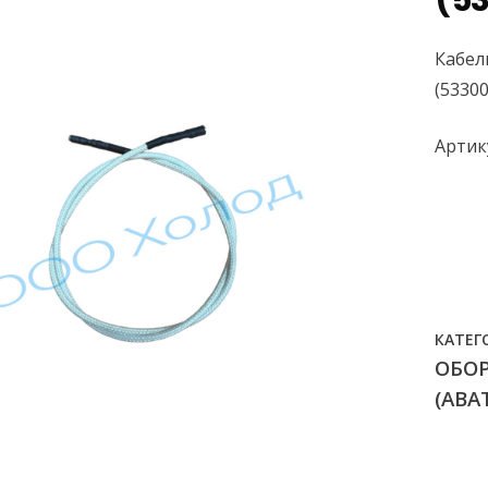
(5
Кабел
(5330
Артику
КАТЕГ
ОБО
(ABA