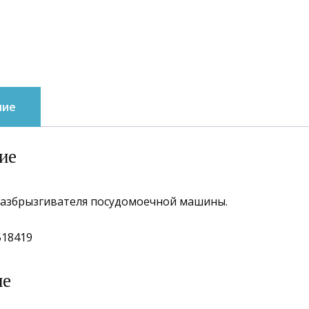
ние
ие
разбрызгивателя посудомоечной машины.
518419
ие