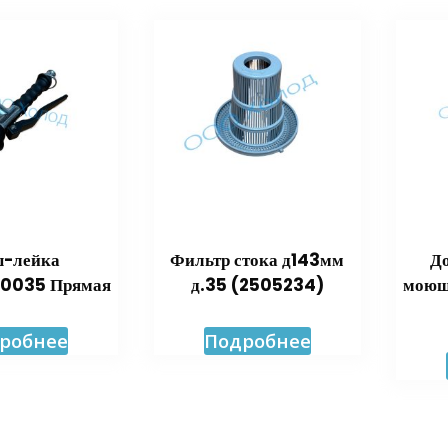
-лейка
Фильтр стока д143мм
Д
0035 Прямая
д.35 (2505234)
моющ
робнее
Подробнее