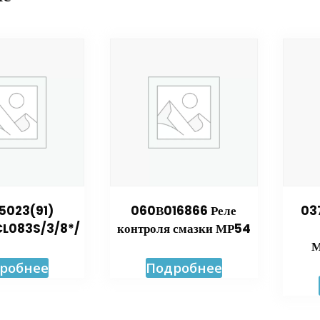
5023(91)
060В016866 Реле
03
L083S/3/8*/
контроля смазки МР54
М
робнее
Подробнее