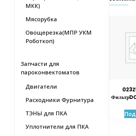
МКК)
Мясорубка
Овощерезка(МПР УКМ
Роботкоп)
Запчасти для
пароконвектоматов
Двигатели
023Z
ФильтрDC
Расходники Фурнитура
ТЭНЫ для ПКА
Под
Уплотнители для ПКА