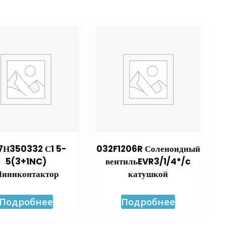
7Н350332 С1 5-
032F1206R Соленоидный
5(3+1NC)
вентильEVR3/1/4*/c
иниконтактор
катушкой
Подробнее
Подробнее