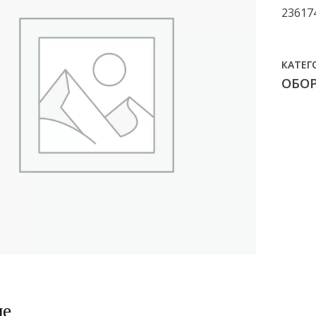
23617
КАТЕГ
ОБО
ие