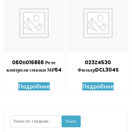
060В016866 Реле
023Z4530
контроля смазки МР54
ФильтрDCL304S
Подробнее
Подробнее
Искать:
Поиск