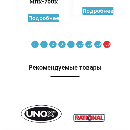
МПК-700К
Подробнее
Подробнее
←
1
2
3
…
379
380
381
382
Рекомендуемые товары