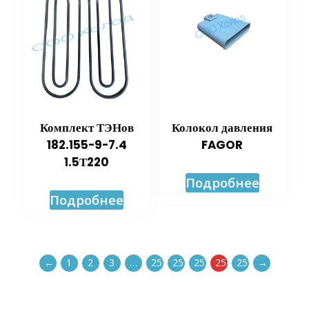
Комплект ТЭНов
Колокол давления
182.155-9-7.4
FAGOR
1.5Т220
Подробнее
Подробнее
←
1
2
3
…
251
252
253
254
255
→