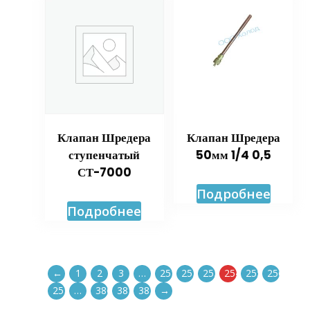
Клапан Шредера
Клапан Шредера
ступенчатый
50мм 1/4 0,5
СТ-7000
Подробнее
Подробнее
←
1
2
3
…
251
252
253
254
255
256
257
…
380
381
382
→