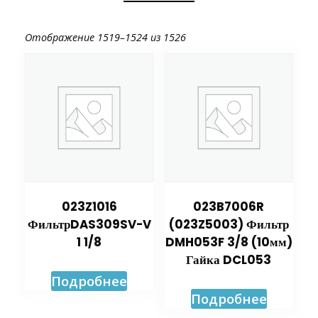
Отображение 1519–1524 из 1526
023Z1016
023B7006R
ФильтрDAS309SV-V
(023Z5003) Фильтр
1 1/8
DMH053F 3/8 (10мм)
Гайка DCL053
Подробнее
Подробнее