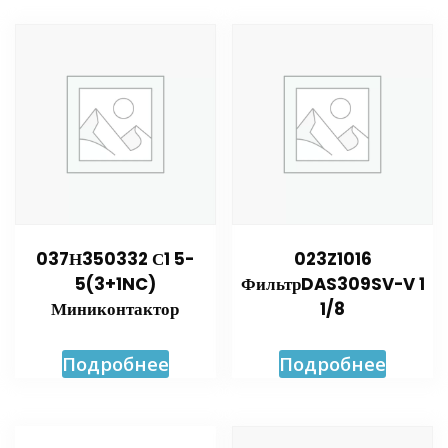
037Н350332 С1 5-
023Z1016
5(3+1NC)
ФильтрDAS309SV-V 1
Миниконтактор
1/8
Подробнее
Подробнее