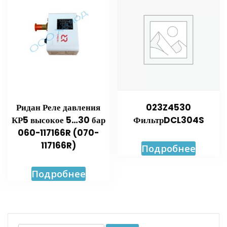
Ридан Реле давления
023Z4530
КР5 высокое 5…30 бар
ФильтрDCL304S
060-117166R (070-
117166R)
Подробнее
Подробнее